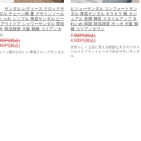
サンダル レディース クロックサ
ビジューサンダル コンフォートサン
ダル チェーン柄 夏 デザインソール
ダル 厚底サンダル キラキラ 靴 カジ
しゃれ シンプル 厚底サンダル ビー
ュアル 美脚 脚長 スタイルアップ き
 アウトドア シャワーサンダル 普段
れいめ 韓国 韓流雑貨 ポッポ 大阪 鶴
き 韓流雑貨 大阪 鶴橋 コリアンタ
橋 コリアンタウン
ン
7,000円(税込)
000円(税込)
4,500円(税込)
000円(税込)
女性らしく上品に見える絶妙な太さのクロス
ベルトとフラットヒールで歩きやすいサンダ
ェーン柄がかわいい厚底クロッグサンダル
ル