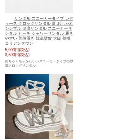
サンダル スニーカータイプ レデ
ィース クロックサンダル 夏 おしゃれ
シンプル 厚底サンダル スニーカーサ
ンダル ビーチ シャワーサンダル 履き
やすい 普段履き 韓流雑貨 大阪 鶴橋
コリアンタウン
5,000円(税込)
3,500円(税込)
めちゃくちゃかわいいスニーカータイプの厚
底クロッグサンダル