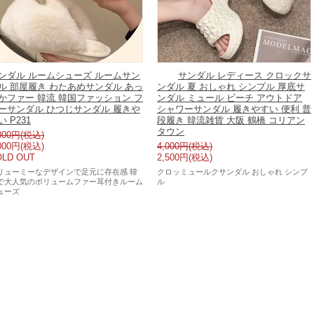
ンダル ルームシューズ ルームサン
サンダル レディース クロックサ
ル 部屋履き わたあめサンダル あっ
ンダル 夏 おしゃれ シンプル 厚底サ
かファー 韓流 韓国ファッション フ
ンダル ミュール ビーチ アウトドア
ーサンダル ひつじサンダル 履きや
シャワーサンダル 履きやすい 便利 普
い P231
段履き 韓流雑貨 大阪 鶴橋 コリアン
タウン
000円(税込)
000円(税込)
4,000円(税込)
OLD OUT
2,500円(税込)
リューミーなデザインで足元に存在感 韓
クロッミュールクサンダル おしゃれ シンプ
で大人気のボリュームファー耳付きルーム
ル
ューズ