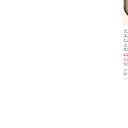
サ
ダ
た
ァ
す
3,
3,
S
ボ
国
シ