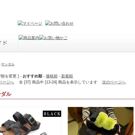
>
サンダル
び順を変更 ] -
おすすめ順
-
価格順
-
新着順
ページへ
全 [37] 商品中 [13-24] 商品を表示しています
次のページへ
ンダル