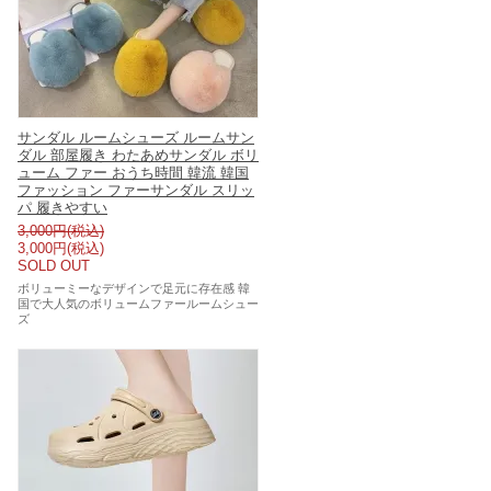
サンダル ルームシューズ ルームサン
ダル 部屋履き わたあめサンダル ボリ
ューム ファー おうち時間 韓流 韓国
ファッション ファーサンダル スリッ
パ 履きやすい
3,000円(税込)
3,000円(税込)
SOLD OUT
ボリューミーなデザインで足元に存在感 韓
国で大人気のボリュームファールームシュー
ズ