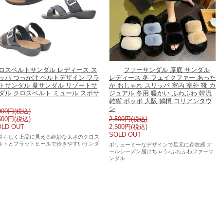
ロスベルトサンダル レディース ス
ファーサンダル 厚底 サンダル
ッパ つっかけ ベルトデザイン フラ
レディース 冬 フェイクファー あった
トサンダル 夏サンダル リゾートサ
か おしゃれ スリッパ 室内 室外 靴 カ
ダル クロスベルト ミュール スポサ
ジュアル 冬用 暖かい ふわふわ 韓流
雑貨 ポッポ 大阪 鶴橋 コリアンタウ
ン
900円(税込)
500円(税込)
2,500円(税込)
OLD OUT
2,500円(税込)
SOLD OUT
性らしく上品に見える絶妙な太さのクロス
ルトとフラットヒールで歩きやすいサンダ
ボリューミーなデザインで足元に存在感 オ
ールシーズン履けちゃう♪ふわふわファーサ
ンダル