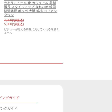
ラキラミュール 靴 カジュアル 美脚
脚長 スタイルアップ きれいめ 韓国
韓流雑貨 ポッポ 大阪 鶴橋 コリアン
タウン
7,000円(税込)
5,000円(税込)
ビジューが足元を綺麗に見せてくれる厚底ミ
ュール
ピングガイド
ピングガイド