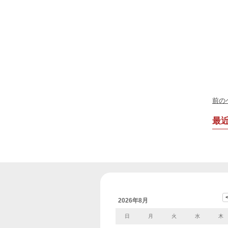
前の
最
2026年8月
日
月
火
水
木