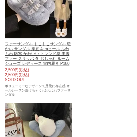
ファーサンダル もこもこサンダル 暖
かい サンダル 厚底 4cmヒール ふわ
ふわ 防寒 かわいい トレンド感 美脚
ファー スリッパ 冬 おしゃれ ルーム
シューズ レディース 室内履き P180
2,500円(税込)
2,500円(税込)
SOLD OUT
ボリューミーなデザインで足元に存在感 オ
ールシーズン履けちゃう♪ふわふわファーサ
ンダル