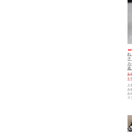
れ
子
カ
底
3,
3,
人
お
お
ス