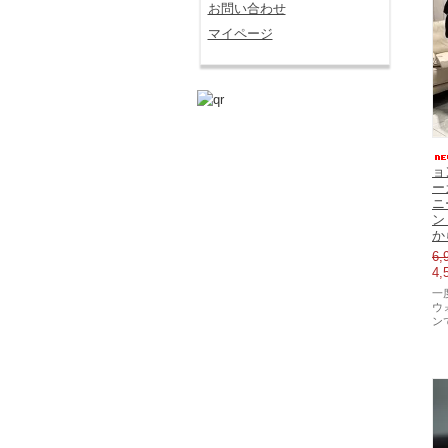
お問い合わせ
マイページ
ョ
ー
ニ
ン
か
6,
4,
一
ウ
ン