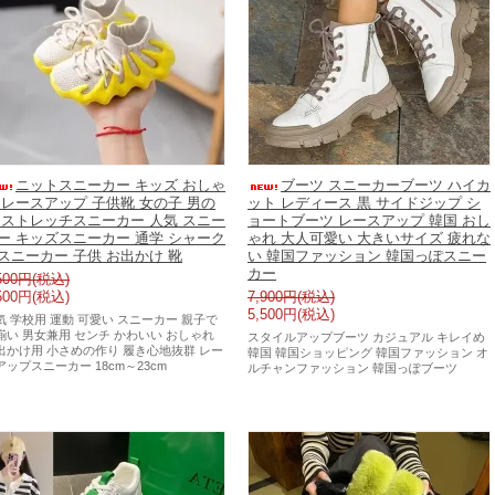
ニットスニーカー キッズ おしゃ
ブーツ スニーカーブーツ ハイカ
 レースアップ 子供靴 女の子 男の
ット レディース 黒 サイドジップ シ
 ストレッチスニーカー 人気 スニー
ョートブーツ レースアップ 韓国 おし
ー キッズスニーカー 通学 シャーク
ゃれ 大人可愛い 大きいサイズ 疲れな
スニーカー 子供 お出かけ 靴
い 韓国ファッション 韓国っぽスニー
カー
500円(税込)
500円(税込)
7,900円(税込)
5,500円(税込)
気 学校用 運動 可愛い スニーカー 親子で
揃い 男女兼用 センチ かわいい おしゃれ
スタイルアップブーツ カジュアル キレイめ
出かけ用 小さめの作り 履き心地抜群 レー
韓国 韓国ショッピング 韓国ファッション オ
アップスニーカー 18cm～23cm
ルチャンファッション 韓国っぽブーツ