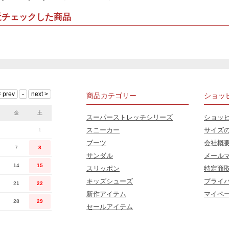
近チェックした商品
商品カテゴリー
ショッ
金
土
スーパーストレッチシリーズ
ショッ
スニーカー
サイズ
1
ブーツ
会社概
7
8
サンダル
メール
14
15
スリッポン
特定商
キッズシューズ
プライ
21
22
新作アイテム
マイペ
28
29
セールアイテム