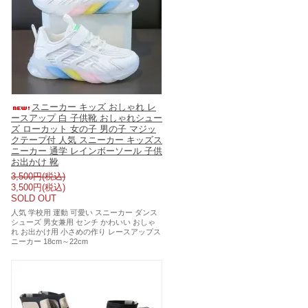
スニーカー キッズ おしゃれ レ
ースアップ 白 子供靴 おしゃれシュー
ズ ローカット 女の子 男の子 マジッ
クテープ付 人気 スニーカー キッズス
ニーカー 通学 レインボーソール 子供
お出かけ 靴
3,500円(税込)
3,500円(税込)
SOLD OUT
人気 学校用 運動 可愛い スニーカー ダンス
シューズ 男女兼用 センチ かわいい おしゃ
れ お出かけ用 小さめの作り レースアップス
ニーカー 18cm～22cm