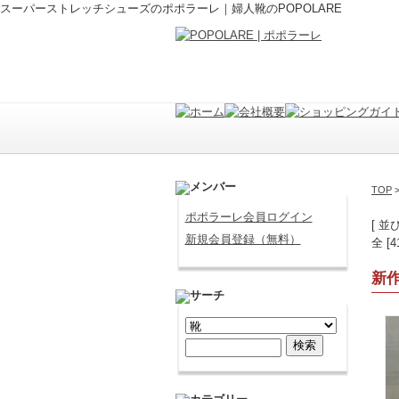
スーパーストレッチシューズのポポラーレ｜婦人靴のPOPOLARE
TOP
ポポラーレ会員ログイン
[ 並
新規会員登録（無料）
全 [
新