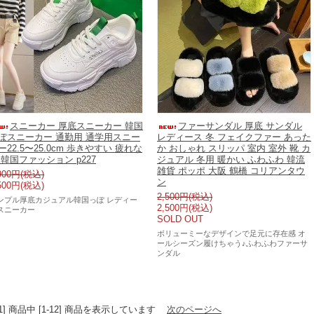
スニーカー 厚底スニーカー 韓国
ファーサンダル 厚底 サンダル
ぽスニーカー 通勤用 通学用スニー
レディース 冬 フェイクファー あった
ー22.5〜25.0cm 歩きやすい 疲れな
か おしゃれ スリッパ 室内 室外 靴 カ
 韓国ファッション p227
ジュアル 冬用 暖かい ふわふわ 韓流
雑貨 ポッポ 大阪 鶴橋 コリアンタウ
900円(税込)
ン
500円(税込)
2,500円(税込)
ンプル厚底カジュアル韓国っぽ レディー
2,500円(税込)
スニーカー
SOLD OUT
ボリューミーなデザインで足元に存在感 オ
ールシーズン履けちゃう♪ふわふわファーサ
ンダル
41] 商品中 [1-12] 商品を表示しています
次のページへ