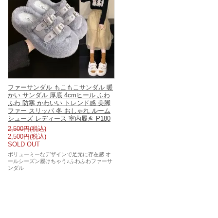
ファーサンダル もこもこサンダル 暖
かい サンダル 厚底 4cmヒール ふわ
ふわ 防寒 かわいい トレンド感 美脚
ファー スリッパ 冬 おしゃれ ルーム
シューズ レディース 室内履き P180
2,500円(税込)
2,500円(税込)
SOLD OUT
ボリューミーなデザインで足元に存在感 オ
ールシーズン履けちゃう♪ふわふわファーサ
ンダル