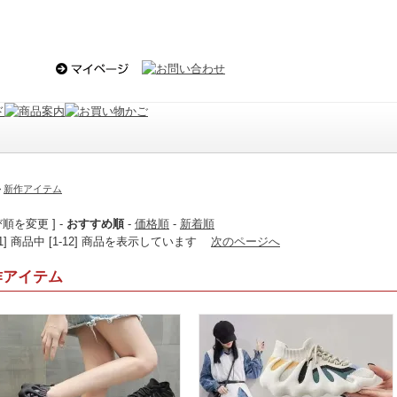
>
新作アイテム
び順を変更 ] -
おすすめ順
-
価格順
-
新着順
41] 商品中 [1-12] 商品を表示しています
次のページへ
作アイテム