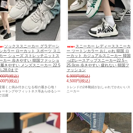
ソックススニーカー グラデーシ
スニーカー レディーススニーカ
ンカラー ローカット スポーツ スニ
ー ツートンカラー おしゃれ 韓国 ロ
カー シューズ ストレッチニットス
ーカット カジュアルスニーカー 韓国
ーカー 歩きやすい 韓国ファッショ
っぽレースアップスニーカー22.5～
 履きやすい メンズスニーカー 22.5
25.0cm 歩きやすい 疲れない 韓国フ
ら28.0まで
ァッション
900円(税込)
6,900円(税込)
500円(税込)
4,500円(税込)
度履くと病み付きになる程の履き心地！
トレンドの2本靴紐がおしゃれでかわいいス
ォーキングやフィットネス等あらゆるシー
ニーカー
で活躍