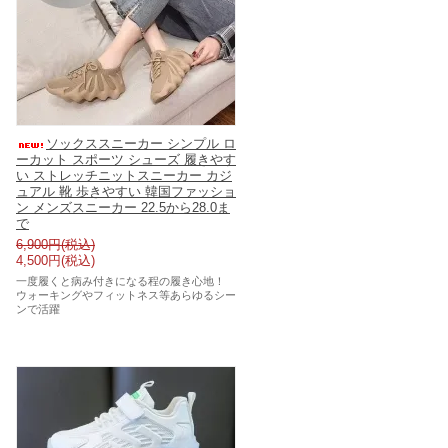
ソックススニーカー シンプル ロ
ーカット スポーツ シューズ 履きやす
い ストレッチニットスニーカー カジ
ュアル 靴 歩きやすい 韓国ファッショ
ン メンズスニーカー 22.5から28.0ま
で
6,900円(税込)
4,500円(税込)
一度履くと病み付きになる程の履き心地！
ウォーキングやフィットネス等あらゆるシー
ンで活躍