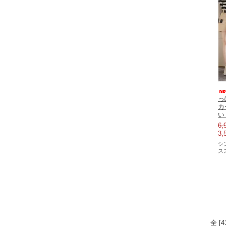
っ
カ
い
6,
3,
シ
ス
全 [