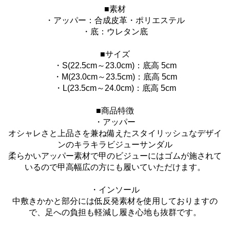
■素材
・アッパー：合成皮革・ポリエステル
・底：ウレタン底
■サイズ
・S(22.5cm～23.0cm)：底高 5cm
・M(23.0cm～23.5cm)：底高 5cm
・L(23.5cm～24.0cm)：底高 5cm
■商品特徴
・アッパー
オシャレさと上品さを兼ね備えたスタイリッシュなデザイ
ンのキラキラビジューサンダル
柔らかいアッパー素材で甲のビジューにはゴムが施されて
いるので甲高幅広の方にも履いていただけます。
・インソール
中敷きかかと部分には低反発素材を使用しておりますの
で、足への負担も軽減し履き心地も抜群です。